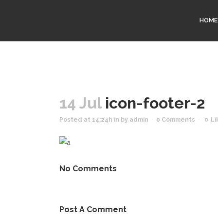
HOME
14 Jul
icon-footer-2
Posted at 14:24h
in
by
admin
0 Comments
0
Li
No Comments
Post A Comment