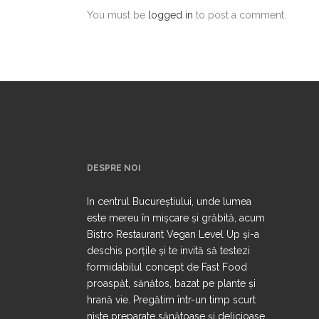
You must be
logged in
to post a comment.
DESPRE NOI
In centrul Bucureștiului, unde lumea
este mereu în mișcare și grăbită, acum
Bistro Restaurant Vegan Level Up și-a
deschis porțile și te invită să testezi
formidabilul concept de Fast Food
proaspăt, sănătos, bazat pe plante și
hrană vie. Pregătim într-un timp scurt
niște preparate sănătoase și delicioase