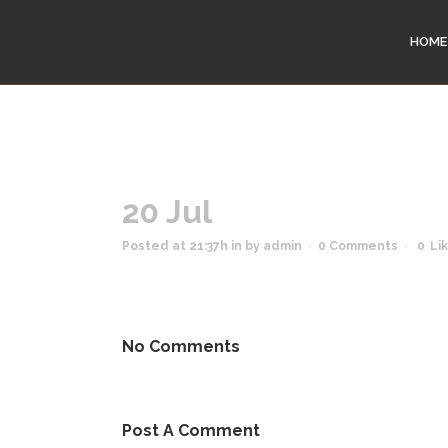
HOME
20 Jul
Posted at 21:37h
in
by
admin
0 Comments
0
Li
No Comments
Post A Comment