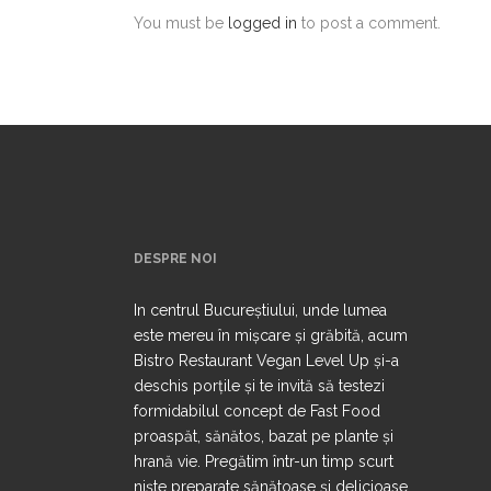
You must be
logged in
to post a comment.
DESPRE NOI
In centrul Bucureștiului, unde lumea
este mereu în mișcare și grăbită, acum
Bistro Restaurant Vegan Level Up și-a
deschis porțile și te invită să testezi
formidabilul concept de Fast Food
proaspăt, sănătos, bazat pe plante și
hrană vie. Pregătim într-un timp scurt
niște preparate sănătoase și delicioase