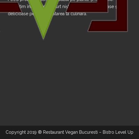
Pregătim într-un timp scurt niște preparate sănătoase și
delicioase pentru desfătarea ta culinară.
Copyright 2019 ® Restaurant Vegan Bucuresti – Bistro Level Up