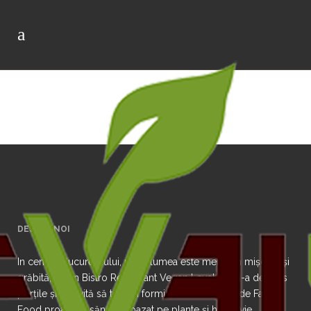
DESPRE NOI
In centrul Bucureștiului, unde lumea este mereu în mișcare și
grăbită, acum Bistro Restaurant Vegan Level Up și-a deschis
porțile și te invită să testezi formidabilul concept de Fast
Food proaspăt, sănătos, bazat pe plante și hrană vie.